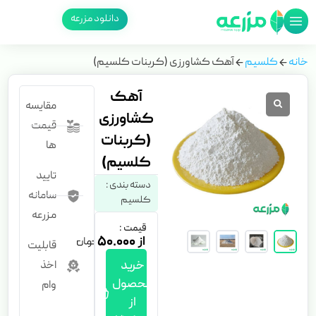
دانلود مزرعه
خانه
کلسیم
آهک کشاورزی (کربنات کلسیم)
آهک
مقایسه
کشاورزی
قیمت
(کربنات
ها
کلسیم)
تایید
دسته بندی :
سامانه
کلسیم
مزرعه
قیمت :
۵۰.۰۰۰
قابلیت
خرید
اخذ
محصول
وام
از