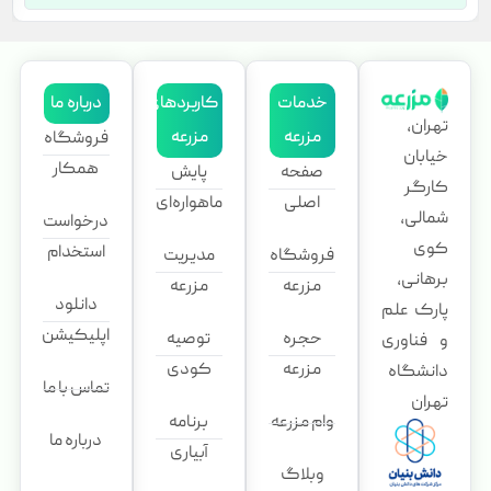
خدمات
کاربردهای
درباره ما
تهران،
مزرعه
مزرعه
فروشگاه
خیابان
همکار
صفحه
پایش
کارگر
اصلی
ماهواره‌ای
شمالی،
درخواست
کوی
استخدام
فروشگاه
مدیریت
برهانی،
مزرعه
مزرعه
دانلود
پارک علم
اپلیکیشن
حجره
توصیه
و فناوری
مزرعه
کودی
دانشگاه
تماس با ما
تهران
وام مزرعه
برنامه
درباره ما
آبیاری
وبلاگ