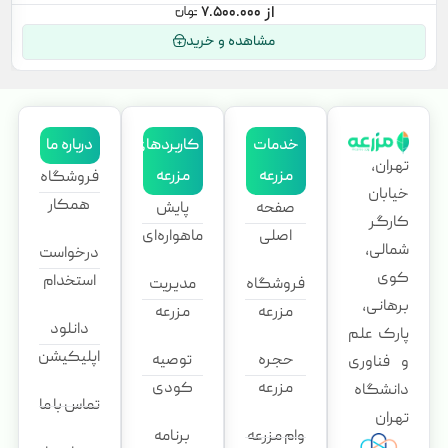
۷.۵۰۰.۰۰۰
مشاهده و خرید
خدمات
کاربردهای
درباره ما
تهران،
مزرعه
مزرعه
فروشگاه
خیابان
همکار
صفحه
پایش
کارگر
اصلی
ماهواره‌ای
شمالی،
درخواست
کوی
استخدام
فروشگاه
مدیریت
برهانی،
مزرعه
مزرعه
دانلود
پارک علم
اپلیکیشن
حجره
توصیه
و فناوری
مزرعه
کودی
دانشگاه
تماس با ما
تهران
وام مزرعه
برنامه