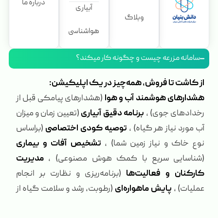
درباره ما
آبیاری
وبلاگ
هواشناسی
سامانه مزرعه چیست و چگونه کار میکند؟
از کاشت تا فروش، همه‌چیز در یک اپلیکیشن:
هشدارهای هوشمند آب و هوا
(هشدارهای پیامکی قبل از
رخدادهای جوی) ،
برنامه دقیق آبیاری
(تعیین زمان و میزان
آب مورد نیاز هر گیاه) ،
توصیه کودی اختصاصی
(براساس
نوع خاک و نیاز زمین شما) ،
تشخیص آفات و بیماری
(شناسایی سریع با کمک هوش مصنوعی) ،
مدیریت
کارکنان و فعالیت‌ها
(برنامه‌ریزی و نظارت بر انجام
عملیات) ،
پایش ماهواره‌ای
(رطوبت، رشد و سلامت گیاه از
راه دور) ،
بازاریابی محصول
(مزایده، حراجی و کشت