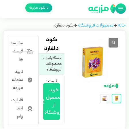
دانلود مزرعه
خانه
محصولات فروشگاه
کود دلفارد
کود
مقایسه
دلفارد
قیمت
دسته بندی :
ها
محصولات
فروشگاه
تایید
سامانه
قیمت :
مزرعه
خرید
محصول
قابلیت
از
اخذ
فروشگاه
وام