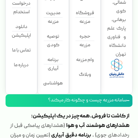
شمالی،
درخواست
کوی
استخدام
فروشگاه
مدیریت
برهانی،
مزرعه
مزرعه
دانلود
پارک علم
اپلیکیشن
حجره
توصیه
و فناوری
مزرعه
کودی
دانشگاه
تماس با ما
تهران
وام مزرعه
برنامه
درباره ما
آبیاری
وبلاگ
هواشناسی
سامانه مزرعه چیست و چگونه کار میکند؟
از کاشت تا فروش، همه‌چیز در یک اپلیکیشن:
هشدارهای هوشمند آب و هوا
(هشدارهای پیامکی قبل از
رخدادهای جوی) ،
برنامه دقیق آبیاری
(تعیین زمان و میزان