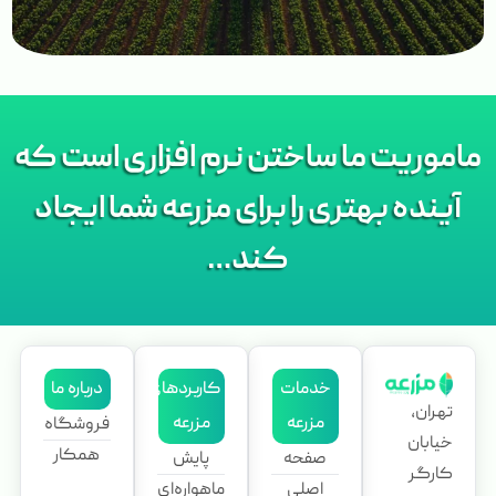
ماموریت ما ساختن نرم افزاری است که
آینده بهتری را برای مزرعه شما ایجاد
کند…
خدمات
کاربردهای
درباره ما
تهران،
مزرعه
مزرعه
فروشگاه
خیابان
همکار
صفحه
پایش
کارگر
اصلی
ماهواره‌ای