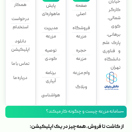
خیابان
همکار
صفحه
پایش
کارگر
اصلی
ماهواره‌ای
شمالی،
درخواست
کوی
استخدام
فروشگاه
مدیریت
برهانی،
مزرعه
مزرعه
دانلود
پارک علم
اپلیکیشن
حجره
توصیه
و فناوری
مزرعه
کودی
دانشگاه
تماس با ما
تهران
وام مزرعه
برنامه
درباره ما
آبیاری
وبلاگ
هواشناسی
سامانه مزرعه چیست و چگونه کار میکند؟
از کاشت تا فروش، همه‌چیز در یک اپلیکیشن: