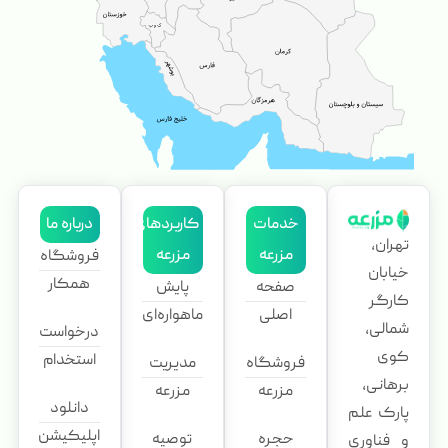
خدمات
کاربردهای
درباره ما
تهران،
مزرعه
مزرعه
فروشگاه
خیابان
همکار
صفحه
پایش
کارگر
اصلی
ماهواره‌ای
شمالی،
درخواست
کوی
استخدام
فروشگاه
مدیریت
برهانی،
مزرعه
مزرعه
دانلود
پارک علم
اپلیکیشن
حجره
توصیه
و فناوری