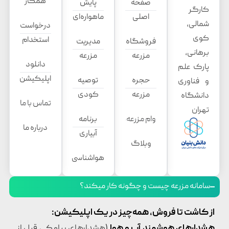
همکار
صفحه
پایش
کارگر
اصلی
ماهواره‌ای
شمالی،
درخواست
کوی
استخدام
فروشگاه
مدیریت
برهانی،
مزرعه
مزرعه
دانلود
پارک علم
اپلیکیشن
حجره
توصیه
و فناوری
مزرعه
کودی
دانشگاه
تماس با ما
تهران
وام مزرعه
برنامه
درباره ما
آبیاری
وبلاگ
هواشناسی
سامانه مزرعه چیست و چگونه کار میکند؟
از کاشت تا فروش، همه‌چیز در یک اپلیکیشن:
هشدارهای هوشمند آب و هوا
(هشدارهای پیامکی قبل از