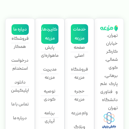
خدمات
کاربردهای
درباره ما
تهران،
مزرعه
مزرعه
فروشگاه
خیابان
همکار
صفحه
پایش
کارگر
اصلی
ماهواره‌ای
شمالی،
درخواست
کوی
استخدام
فروشگاه
مدیریت
برهانی،
مزرعه
مزرعه
دانلود
پارک علم
اپلیکیشن
حجره
توصیه
و فناوری
مزرعه
کودی
دانشگاه
تماس با ما
تهران
وام مزرعه
برنامه
درباره ما
آبیاری
وبلاگ