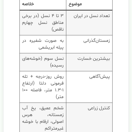
موضوع
خلاصه
تعداد نسل در ایران
۳ تا ۴ نسل (در برخی
مناطق نسل چهارم
ناقص)
زمستان‌گذرانی
به صورت شفیره در
پیله ابریشمی
بیشترین خسارت
نسل سوم (خوشه‌های
رسیده)
پیش‌آگاهی
روش روز-درجه + تله
فرمونی دلتا (ارتفاع
۱-۱.۳ متر، فاصله ۱۰۰
متر)
کنترل زراعی
شخم عمیق، یخ آب
زمستانه، هرس
اصولی، ارقام با خوشه
غیرمتراکم