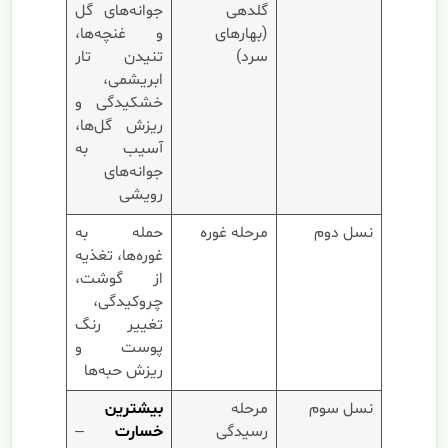
گلدهی
جوانه‌های گل
(بهارهای
و غنچه‌ها،
سرد)
تنیدن تار
ابریشمی،
خشکیدگی و
ریزش گل‌ها،
آسیب به
جوانه‌های
رویشی
نسل دوم
مرحله غوره
حمله به
غوره‌ها، تغذیه
از گوشت،
چروکیدگی،
تغییر رنگ
پوست و
ریزش حبه‌ها
نسل سوم
مرحله
بیشترین
رسیدگی
خسارت
–