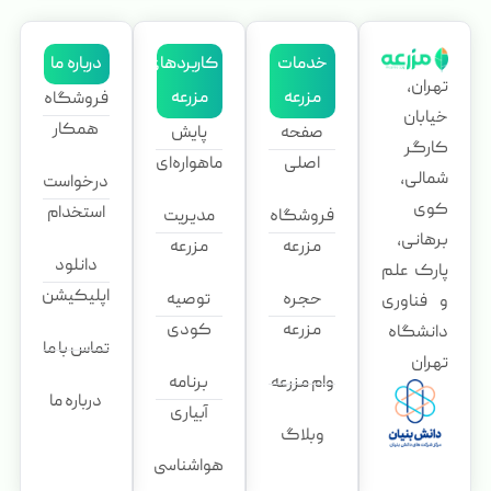
خدمات
کاربردهای
درباره ما
تهران،
مزرعه
مزرعه
فروشگاه
خیابان
همکار
صفحه
پایش
کارگر
اصلی
ماهواره‌ای
شمالی،
درخواست
کوی
استخدام
فروشگاه
مدیریت
برهانی،
مزرعه
مزرعه
دانلود
پارک علم
اپلیکیشن
حجره
توصیه
و فناوری
مزرعه
کودی
دانشگاه
تماس با ما
تهران
وام مزرعه
برنامه
درباره ما
آبیاری
وبلاگ
هواشناسی