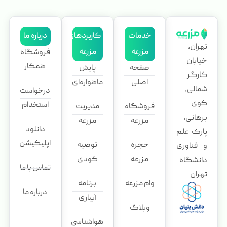
خدمات
کاربردهای
درباره ما
تهران،
مزرعه
مزرعه
فروشگاه
خیابان
همکار
صفحه
پایش
کارگر
اصلی
ماهواره‌ای
شمالی،
درخواست
کوی
استخدام
فروشگاه
مدیریت
برهانی،
مزرعه
مزرعه
دانلود
پارک علم
اپلیکیشن
حجره
توصیه
و فناوری
مزرعه
کودی
دانشگاه
تماس با ما
تهران
وام مزرعه
برنامه
درباره ما
آبیاری
وبلاگ
هواشناسی