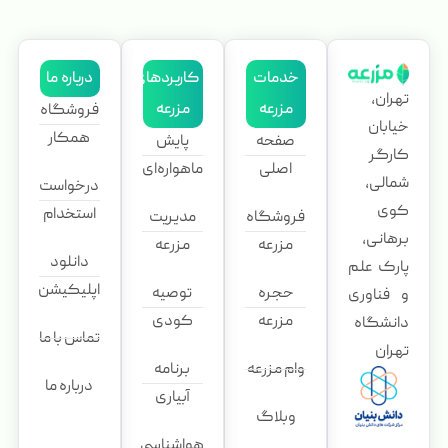
خدمات
کاربردهای
درباره ما
تهران،
مزرعه
مزرعه
فروشگاه
خیابان
همکار
صفحه
پایش
کارگر
اصلی
ماهواره‌ای
شمالی،
درخواست
کوی
استخدام
فروشگاه
مدیریت
برهانی،
مزرعه
مزرعه
دانلود
پارک علم
اپلیکیشن
حجره
توصیه
و فناوری
مزرعه
کودی
دانشگاه
تماس با ما
تهران
وام مزرعه
برنامه
درباره ما
آبیاری
وبلاگ
هواشناسی