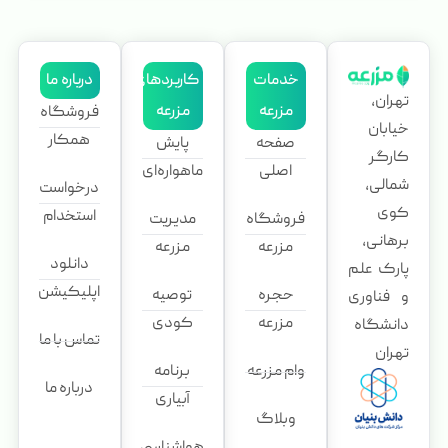
خدمات
کاربردهای
درباره ما
تهران،
مزرعه
مزرعه
فروشگاه
خیابان
همکار
صفحه
پایش
کارگر
اصلی
ماهواره‌ای
شمالی،
درخواست
کوی
استخدام
فروشگاه
مدیریت
برهانی،
مزرعه
مزرعه
دانلود
پارک علم
اپلیکیشن
حجره
توصیه
و فناوری
مزرعه
کودی
دانشگاه
تماس با ما
تهران
وام مزرعه
برنامه
درباره ما
آبیاری
وبلاگ