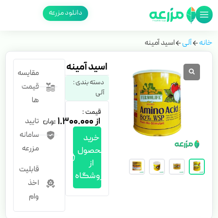
دانلود مزرعه
خانه
آلی
اسید آمینه
اسید آمینه
مقایسه
دسته بندی :
قیمت
آلی
ها
قیمت :
۱.۳۰۰.۰۰۰
تایید
سامانه
خرید
مزرعه
محصول
از
قابلیت
فروشگاه
اخذ
وام