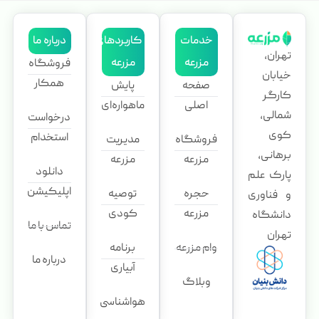
خدمات
کاربردهای
درباره ما
تهران،
مزرعه
مزرعه
فروشگاه
خیابان
همکار
صفحه
پایش
کارگر
اصلی
ماهواره‌ای
شمالی،
درخواست
کوی
استخدام
فروشگاه
مدیریت
برهانی،
مزرعه
مزرعه
دانلود
پارک علم
اپلیکیشن
حجره
توصیه
و فناوری
مزرعه
کودی
دانشگاه
تماس با ما
تهران
وام مزرعه
برنامه
درباره ما
آبیاری
وبلاگ
هواشناسی