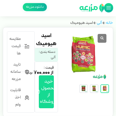
دانلود مزرعه
خانه
آلی
اسید هیومیک
اسید
مقایسه
هیومیک
قیمت
دسته بندی :
ها
آلی
تایید
قیمت :
سامانه
۷۰۰.۰۰۰
مزرعه
خرید
محصول
قابلیت
از
اخذ
فروشگاه
وام