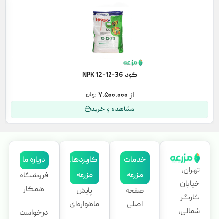
کود NPK 12-12-36
۷.۵۰۰.۰۰۰
مشاهده و خرید
خدمات
کاربردهای
درباره ما
تهران،
مزرعه
مزرعه
فروشگاه
خیابان
همکار
صفحه
پایش
کارگر
اصلی
ماهواره‌ای
شمالی،
درخواست