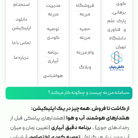
کوی
استخدام
فروشگاه
مدیریت
برهانی،
مزرعه
مزرعه
دانلود
پارک علم
اپلیکیشن
حجره
توصیه
و فناوری
مزرعه
کودی
دانشگاه
تماس با ما
تهران
وام مزرعه
برنامه
درباره ما
آبیاری
وبلاگ
هواشناسی
سامانه مزرعه چیست و چگونه کار میکند؟
از کاشت تا فروش، همه‌چیز در یک اپلیکیشن:
هشدارهای هوشمند آب و هوا
(هشدارهای پیامکی قبل از
رخدادهای جوی) ،
برنامه دقیق آبیاری
(تعیین زمان و میزان
آب مورد نیاز هر گیاه) ،
توصیه کودی اختصاصی
(براساس