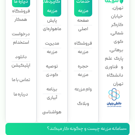
خدمات
کاربردهای
درباره ما
تهران،
مزرعه
مزرعه
فروشگاه
خیابان
همکار
صفحه
پایش
کارگر
اصلی
ماهواره‌ای
شمالی،
درخواست
کوی
استخدام
فروشگاه
مدیریت
برهانی،
مزرعه
مزرعه
دانلود
پارک علم
اپلیکیشن
حجره
توصیه
و فناوری
مزرعه
کودی
دانشگاه
تماس با ما
تهران
وام مزرعه
برنامه
درباره ما
آبیاری
وبلاگ
هواشناسی
سامانه مزرعه چیست و چگونه کار میکند؟