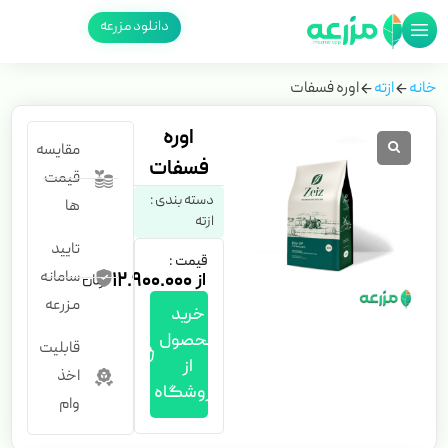
دانلود مزرعه
خانه
ازته
اوره فسفات
اوره
مقایسه
فسفات
قیمت
دسته بندی :
ها
ازته
تایید
قیمت :
سامانه
۱۲.۹۰۰.۰۰۰
مزرعه
خرید
محصول
قابلیت
از
اخذ
فروشگاه
وام