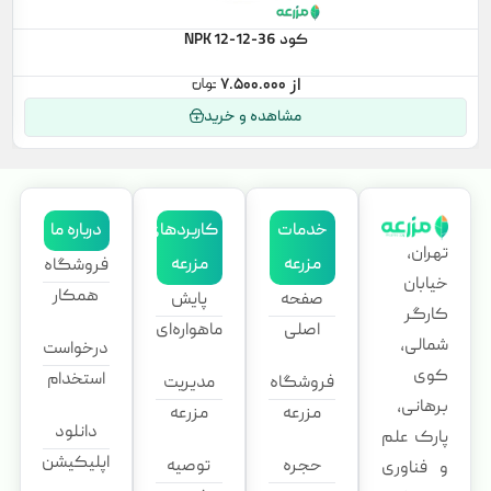
کود NPK 12-12-36
۷.۵۰۰.۰۰۰
مشاهده و خرید
خدمات
کاربردهای
درباره ما
تهران،
مزرعه
مزرعه
فروشگاه
خیابان
همکار
صفحه
پایش
کارگر
اصلی
ماهواره‌ای
شمالی،
درخواست
کوی
استخدام
فروشگاه
مدیریت
برهانی،
مزرعه
مزرعه
دانلود
پارک علم
اپلیکیشن
حجره
توصیه
و فناوری