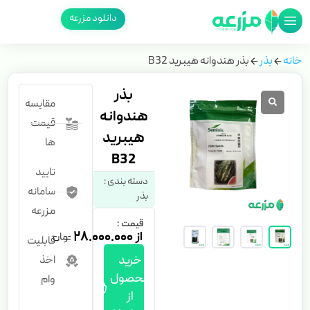
دانلود مزرعه
خانه
بذر
بذر هندوانه هیبرید B32
بذر
مقایسه
هندوانه
قیمت
هیبرید
ها
B32
تایید
دسته بندی :
سامانه
بذر
مزرعه
قیمت :
۲۸.۰۰۰.۰۰۰
قابلیت
خرید
اخذ
محصول
وام
از