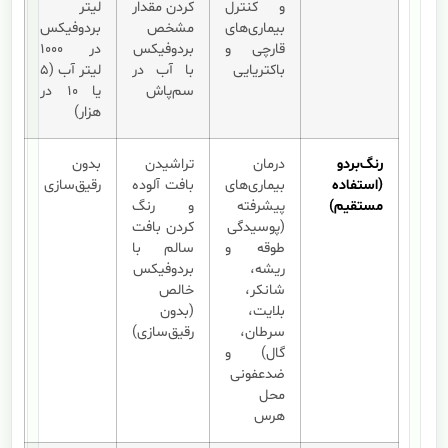
و کنترل
کردن مقدار
لیتر
بیماری‌های
مشخص
بردوفیکس
قارچی و
بردوفیکس
در ۱۰۰۰
باکتریایی
با آب در
لیتر آب (۵
سم‌پاش
یا ۱۰ در
هزار)
رنگ‌بردو
درمان
تراشیدن
بدون
(استفاده
بیماری‌های
بافت آلوده
رقیق‌سازی
مستقیم)
پیشرفته
و رنگ
(پوسیدگی
کردن بافت
طوقه و
سالم با
ریشه،
بردوفیکس
شانکر،
خالص
بلایت،
(بدون
سرطان،
رقیق‌سازی)
گال) و
ضدعفونی
محل
هرس