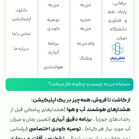
برهانی،
مزرعه
مزرعه
دانلود
پارک علم
اپلیکیشن
حجره
توصیه
و فناوری
مزرعه
کودی
دانشگاه
تماس با ما
تهران
وام مزرعه
برنامه
درباره ما
آبیاری
وبلاگ
هواشناسی
سامانه مزرعه چیست و چگونه کار میکند؟
از کاشت تا فروش، همه‌چیز در یک اپلیکیشن:
هشدارهای هوشمند آب و هوا
(هشدارهای پیامکی قبل از
رخدادهای جوی) ،
برنامه دقیق آبیاری
(تعیین زمان و میزان
آب مورد نیاز هر گیاه) ،
توصیه کودی اختصاصی
(براساس
نوع خاک و نیاز زمین شما) ،
تشخیص آفات و بیماری