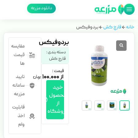
دانلود مزرعه
خانه
قارچ کش
بردوفیکس
بردوفیکس
مقایسه
دسته بندی :
قیمت
قارچ کش
ها
قیمت :
۱۰۰.۰۰۰
تایید
سامانه
خرید
مزرعه
محصول
از
قابلیت
فروشگاه
اخذ
وام