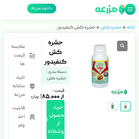
دانلود مزرعه
خانه
حشره کش
حشره کش کنفیدور
حشره
مقایسه
کش
قیمت
کنفیدور
ها
دسته بندی :
تایید
حشره کش
سامانه
قیمت :
مزرعه
۱۸۵.۰۰۰
خرید
قابلیت
محصول
اخذ
از
وام
فروشگاه