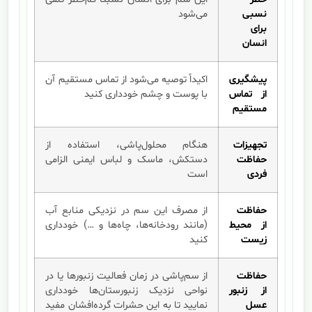
نسبی
می‌شود
برای
انسان
پیشگیری
اکیداً توصیه می‌شود از تماس مستقیم آن
از تماس
با پوست و چشم خودداری کنید
مستقیم
تجهیزات
هنگام محلول‌پاشی، استفاده از
حفاظت
دستکش، ماسک و لباس ایمنی الزامی
فردی
است
حفاظت
از مصرف این سم در نزدیکی منابع آب
از محیط
(مانند رودخانه‌ها، چاه‌ها و …) خودداری
زیست
کنید
حفاظت
از سم‌پاشی در زمان فعالیت زنبورها یا در
از زنبور
نواحی نزدیک زنبورستان‌ها خودداری
عسل
نمایید تا به این حشرات گرده‌افشان مفید