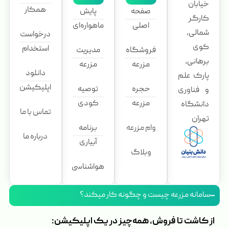
خیابان
همکار
صفحه
پایش
کارگر
اصلی
ماهواره‌ای
شمالی،
درخواست
کوی
استخدام
فروشگاه
مدیریت
برهانی،
مزرعه
مزرعه
دانلود
پارک علم
اپلیکیشن
حجره
توصیه
و فناوری
مزرعه
کودی
دانشگاه
تماس با ما
تهران
وام مزرعه
برنامه
درباره ما
آبیاری
وبلاگ
هواشناسی
سامانه مزرعه چیست و چگونه کار میکند؟
از کاشت تا فروش، همه‌چیز در یک اپلیکیشن: