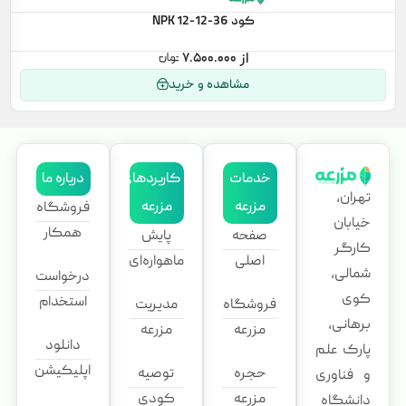
کود NPK 12-12-36
۷.۵۰۰.۰۰۰
مشاهده و خرید
خدمات
کاربردهای
درباره ما
تهران،
مزرعه
مزرعه
فروشگاه
خیابان
همکار
صفحه
پایش
کارگر
اصلی
ماهواره‌ای
شمالی،
درخواست
کوی
استخدام
فروشگاه
مدیریت
برهانی،
مزرعه
مزرعه
دانلود
پارک علم
اپلیکیشن
حجره
توصیه
و فناوری
مزرعه
کودی
دانشگاه