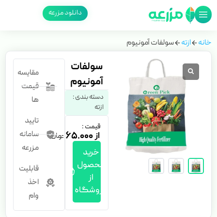
دانلود مزرعه
خانه
ازته
سولفات آمونیوم
سولفات
مقایسه
آمونیوم
قیمت
دسته بندی :
ها
ازته
تایید
قیمت :
سامانه
۶۵.۰۰۰
مزرعه
خرید
محصول
قابلیت
از
اخذ
فروشگاه
وام