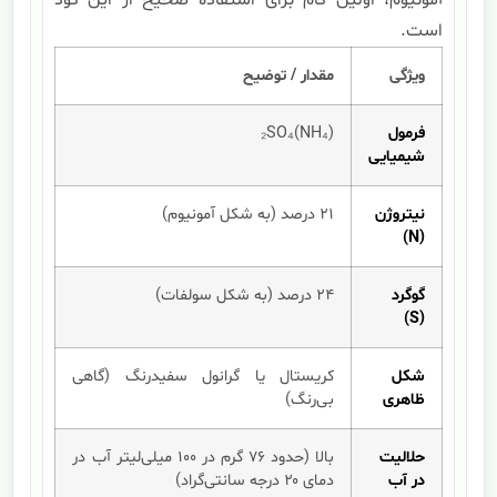
آمونیوم، اولین گام برای استفاده صحیح از این کود
است.
ویژگی
مقدار / توضیح
فرمول
(NH₄)₂SO₄
شیمیایی
نیتروژن
۲۱ درصد (به شکل آمونیوم)
(N)
گوگرد
۲۴ درصد (به شکل سولفات)
(S)
شکل
کریستال یا گرانول سفیدرنگ (گاهی
ظاهری
بی‌رنگ)
حلالیت
بالا (حدود ۷۶ گرم در ۱۰۰ میلی‌لیتر آب در
در آب
دمای ۲۰ درجه سانتی‌گراد)