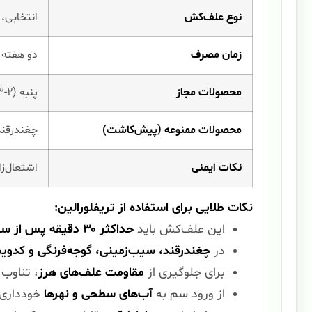
نوع علف‌کش
انتخابی، پیش‌رویش
زمان مصرف
دو هفته قبل از ک
محصولات مجاز
پنبه (۲-۳ لیتر)، چغندرقند (۲-۲.۵ لیتر + کلریدازون)، آفتابگردان و سویا (۱.۵-۲.۵ لیتر در هکتار)
محصولات ممنوعه (پیش‌کاشت)
چغندرقند
نکات ایمنی
اشتعال‌ز
نکات طلایی برای استفاده از تریفلورالین:
این علف‌کش باید
حداکثر ۳۰ دقیقه پس از سم‌پاشی
در
چغندرقند، سیب‌زمینی، گوجه‌فرنگی و کدویی
برای جلوگیری از
مقاومت علف‌های هرز
، تناوب 
از ورود سم به
آب‌های سطحی و نهرها
خودداری ک