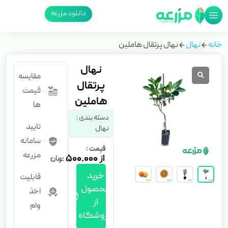
دانلود مزرعه
خانه
نهال
نهال پرتقال هاملین
نهال
مقایسه
پرتقال
قیمت
هاملین
ها
دسته بندی :
تایید
نهال
سامانه
قیمت :
مزرعه
۵۰۰.۰۰۰
خرید
قابلیت
محصول
اخذ
از
وام
فروشگاه