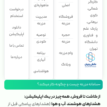
کارگر
اصلی
ماهواره‌ای
شمالی،
درخواست
کوی
استخدام
فروشگاه
مدیریت
برهانی،
مزرعه
مزرعه
دانلود
پارک علم
اپلیکیشن
حجره
توصیه
و فناوری
مزرعه
کودی
دانشگاه
تماس با ما
تهران
وام مزرعه
برنامه
درباره ما
آبیاری
وبلاگ
هواشناسی
سامانه مزرعه چیست و چگونه کار میکند؟
از کاشت تا فروش، همه‌چیز در یک اپلیکیشن:
هشدارهای هوشمند آب و هوا
(هشدارهای پیامکی قبل از