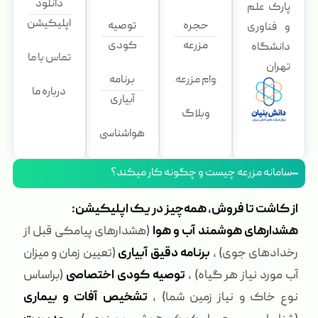
دانلود
پارک علم
اپلیکیشن
حجره
توصیه
و فناوری
مزرعه
کودی
دانشگاه
تماس با ما
تهران
وام مزرعه
برنامه
درباره ما
آبیاری
وبلاگ
هواشناسی
سامانه مزرعه چیست و چگونه کار میکند؟
از کاشت تا فروش، همه‌چیز در یک اپلیکیشن:
هشدارهای هوشمند آب و هوا
(هشدارهای پیامکی قبل از
رخدادهای جوی) ،
برنامه دقیق آبیاری
(تعیین زمان و میزان
آب مورد نیاز هر گیاه) ،
توصیه کودی اختصاصی
(براساس
نوع خاک و نیاز زمین شما) ،
تشخیص آفات و بیماری