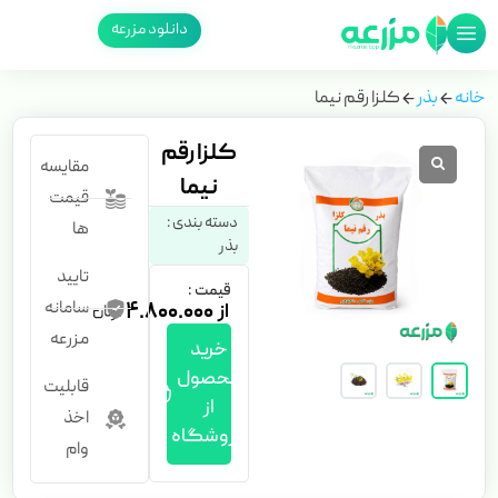
دانلود مزرعه
خانه
بذر
کلزا رقم نیما
کلزا رقم
مقایسه
نیما
قیمت
دسته بندی :
ها
بذر
تایید
قیمت :
سامانه
۴.۸۰۰.۰۰۰
مزرعه
خرید
محصول
قابلیت
از
اخذ
فروشگاه
وام