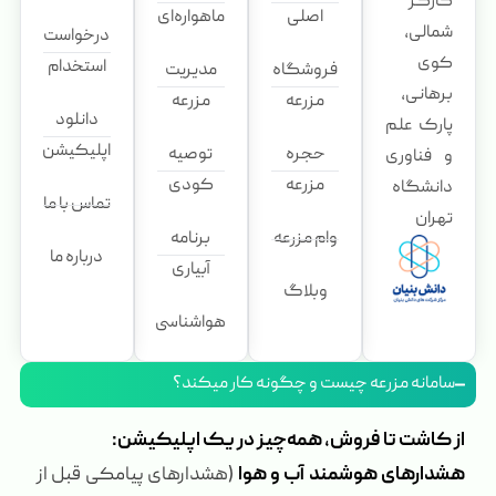
کارگر
اصلی
ماهواره‌ای
شمالی،
درخواست
کوی
استخدام
فروشگاه
مدیریت
برهانی،
مزرعه
مزرعه
دانلود
پارک علم
اپلیکیشن
حجره
توصیه
و فناوری
مزرعه
کودی
دانشگاه
تماس با ما
تهران
وام مزرعه
برنامه
درباره ما
آبیاری
وبلاگ
هواشناسی
سامانه مزرعه چیست و چگونه کار میکند؟
از کاشت تا فروش، همه‌چیز در یک اپلیکیشن:
هشدارهای هوشمند آب و هوا
(هشدارهای پیامکی قبل از