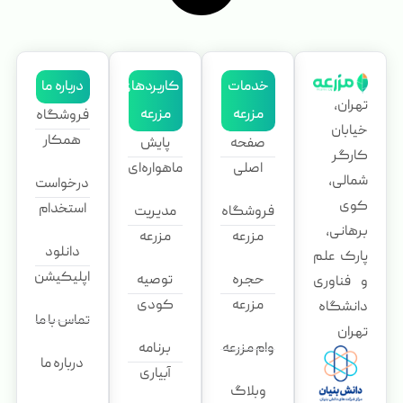
خدمات
کاربردهای
درباره ما
تهران،
مزرعه
مزرعه
فروشگاه
خیابان
همکار
صفحه
پایش
کارگر
اصلی
ماهواره‌ای
شمالی،
درخواست
کوی
استخدام
فروشگاه
مدیریت
برهانی،
مزرعه
مزرعه
دانلود
پارک علم
اپلیکیشن
حجره
توصیه
و فناوری
مزرعه
کودی
دانشگاه
تماس با ما
تهران
وام مزرعه
برنامه
درباره ما
آبیاری
وبلاگ