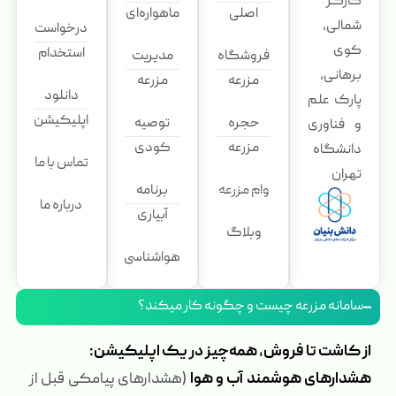
کارگر
اصلی
ماهواره‌ای
شمالی،
درخواست
کوی
استخدام
فروشگاه
مدیریت
برهانی،
مزرعه
مزرعه
دانلود
پارک علم
اپلیکیشن
حجره
توصیه
و فناوری
مزرعه
کودی
دانشگاه
تماس با ما
تهران
وام مزرعه
برنامه
درباره ما
آبیاری
وبلاگ
هواشناسی
سامانه مزرعه چیست و چگونه کار میکند؟
از کاشت تا فروش، همه‌چیز در یک اپلیکیشن:
هشدارهای هوشمند آب و هوا
(هشدارهای پیامکی قبل از