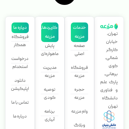
خدمات
کاربردهای
درباره ما
تهران،
مزرعه
مزرعه
فروشگاه
خیابان
همکار
صفحه
پایش
کارگر
اصلی
ماهواره‌ای
شمالی،
درخواست
کوی
استخدام
فروشگاه
مدیریت
برهانی،
مزرعه
مزرعه
دانلود
پارک علم
اپلیکیشن
حجره
توصیه
و فناوری
مزرعه
کودی
دانشگاه
تماس با ما
تهران
وام مزرعه
برنامه
درباره ما
آبیاری
وبلاگ