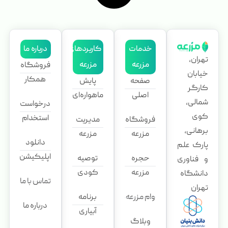
خدمات
کاربردهای
درباره ما
تهران،
مزرعه
مزرعه
فروشگاه
خیابان
همکار
صفحه
پایش
کارگر
اصلی
ماهواره‌ای
شمالی،
درخواست
کوی
استخدام
فروشگاه
مدیریت
برهانی،
مزرعه
مزرعه
دانلود
پارک علم
اپلیکیشن
حجره
توصیه
و فناوری
مزرعه
کودی
دانشگاه
تماس با ما
تهران
وام مزرعه
برنامه
درباره ما
آبیاری
وبلاگ