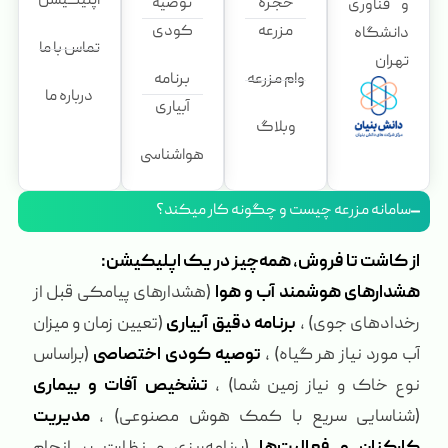
اپلیکیشن
حجره
توصیه
و فناوری
مزرعه
کودی
دانشگاه
تماس با ما
تهران
وام مزرعه
برنامه
درباره ما
آبیاری
وبلاگ
هواشناسی
سامانه مزرعه چیست و چگونه کار میکند؟
از کاشت تا فروش، همه‌چیز در یک اپلیکیشن:
هشدارهای هوشمند آب و هوا
(هشدارهای پیامکی قبل از
رخدادهای جوی) ،
برنامه دقیق آبیاری
(تعیین زمان و میزان
آب مورد نیاز هر گیاه) ،
توصیه کودی اختصاصی
(براساس
نوع خاک و نیاز زمین شما) ،
تشخیص آفات و بیماری
(شناسایی سریع با کمک هوش مصنوعی) ،
مدیریت