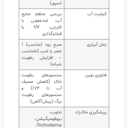
اسپور)
کیفیت آب
بررسی منظم منابع
آب، ضدعفونی با
کلرزنی، UV یا
فیلترگذاری
زمان آبیاری
صبح زود (مناسب) /
عصر یا شب (نامناسب
– افزایش رطوبت
شبانه)
فناوری نوین
سنسورهای رطوبت
خاک (کاهش مصرف
آب تا ۷۴٪) و
سنسورهای رطوبت
برگ (پیش‌آگاهی)
پیشگیری خاک‌زاد
تناوب،
بیوفومیگیشن،
Trichoderma،