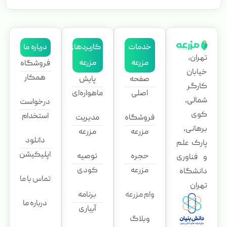
خدمات
کاربردهای
درباره ما
تهران،
مزرعه
مزرعه
فروشگاه
خیابان
همکار
صفحه
پایش
کارگر
اصلی
ماهواره‌ای
شمالی،
درخواست
کوی
استخدام
فروشگاه
مدیریت
برهانی،
مزرعه
مزرعه
دانلود
پارک علم
اپلیکیشن
حجره
توصیه
و فناوری
مزرعه
کودی
دانشگاه
تماس با ما
تهران
وام مزرعه
برنامه
درباره ما
آبیاری
وبلاگ