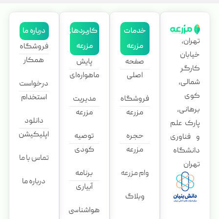
خدمات
کاربردهای
درباره ما
تهران،
مزرعه
مزرعه
فروشگاه
خیابان
همکار
صفحه
پایش
کارگر
اصلی
ماهواره‌ای
شمالی،
درخواست
کوی
استخدام
فروشگاه
مدیریت
برهانی،
مزرعه
مزرعه
دانلود
پارک علم
اپلیکیشن
حجره
توصیه
و فناوری
مزرعه
کودی
دانشگاه
تماس با ما
تهران
وام مزرعه
برنامه
درباره ما
آبیاری
وبلاگ
هواشناسی