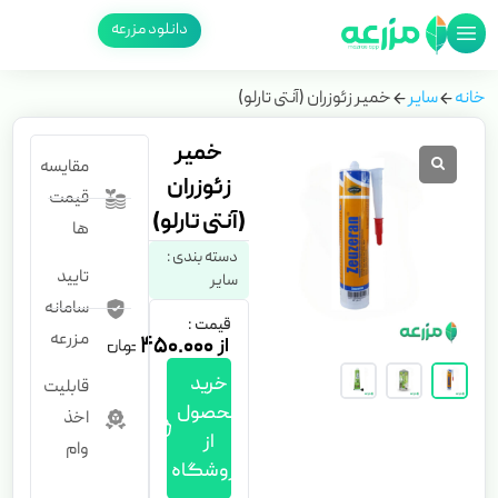
دانلود مزرعه
خانه
سایر
خمیر زئوزران (آنتی تارلو)
خمیر
مقایسه
زئوزران
قیمت
(آنتی تارلو)
ها
دسته بندی :
تایید
سایر
سامانه
قیمت :
مزرعه
۴۵۰.۰۰۰
خرید
قابلیت
محصول
اخذ
از
وام
فروشگاه