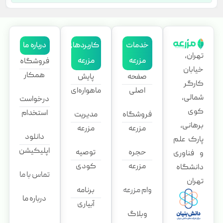
خدمات
کاربردهای
درباره ما
تهران،
مزرعه
مزرعه
فروشگاه
خیابان
همکار
صفحه
پایش
کارگر
اصلی
ماهواره‌ای
شمالی،
درخواست
کوی
استخدام
فروشگاه
مدیریت
برهانی،
مزرعه
مزرعه
دانلود
پارک علم
اپلیکیشن
حجره
توصیه
و فناوری
مزرعه
کودی
دانشگاه
تماس با ما
تهران
وام مزرعه
برنامه
درباره ما
آبیاری
وبلاگ