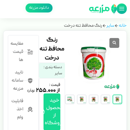
دانلود مزرعه
خانه
سایر
رنگ محافظ تنه درخت
رنگ
مقایسه
محافظ تنه
قیمت
درخت
ها
دسته بندی :
تایید
سایر
سامانه
قیمت :
مزرعه
۲۵۵.۰۰۰
خرید
قابلیت
محصول
اخذ
از
وام
فروشگاه