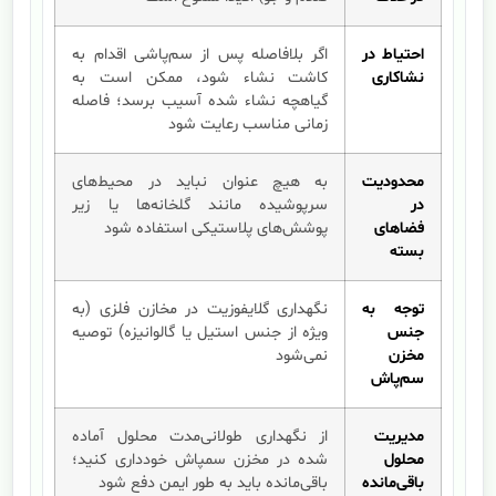
احتیاط در
اگر بلافاصله پس از سم‌پاشی اقدام به
نشاکاری
کاشت نشاء شود، ممکن است به
گیاهچه نشاء شده آسیب برسد؛ فاصله
زمانی مناسب رعایت شود
محدودیت
به هیچ عنوان نباید در محیط‌های
در
سرپوشیده مانند گلخانه‌ها یا زیر
فضاهای
پوشش‌های پلاستیکی استفاده شود
بسته
توجه به
نگهداری گلایفوزیت در مخازن فلزی (به
جنس
ویژه از جنس استیل یا گالوانیزه) توصیه
مخزن
نمی‌شود
سم‌پاش
مدیریت
از نگهداری طولانی‌مدت محلول آماده
محلول
شده در مخزن سمپاش خودداری کنید؛
باقی‌مانده
باقی‌مانده باید به طور ایمن دفع شود