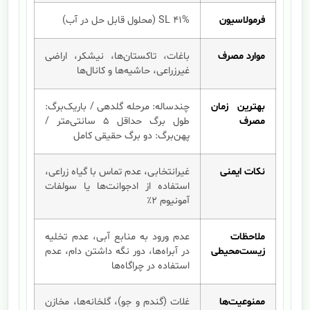
فرمولاسیون
SL 41% (محلول قابل حل در آب)
موارد مصرف
باغات، تاکستان‌ها، نیشکر، اراضی
غیرزراعی، حاشیه‌ها و کانال‌ها
بهترین زمان
چندساله: مرحله گلدهی / باریک‌برگ:
مصرف
طول برگ حداقل ۵ سانتی‌متر /
پهن‌برگ: دو برگ حقیقی کامل
نکات ایمنی
غیرانتخابی، عدم تماس با گیاه زراعی،
استفاده از ادجوانت‌ها یا سولفات
آمونیوم ۲٪
ملاحظات
عدم ورود به منابع آبی، عدم تخلیه
زیست‌محیطی
در آبراه‌ها، دور نگه داشتن دام، عدم
استفاده در چراگاه‌ها
ممنوعیت‌ها
غلات (گندم و جو)، گلخانه‌ها، مخازن