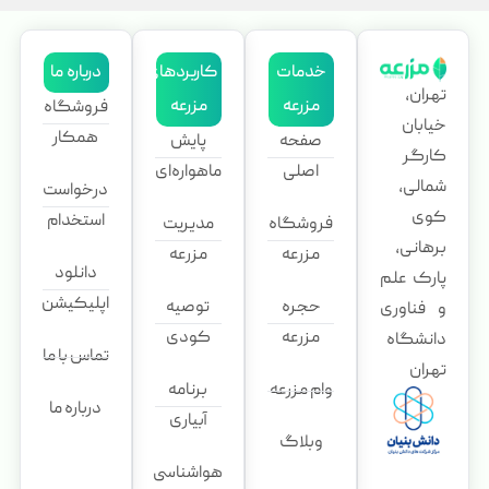
خدمات
کاربردهای
درباره ما
تهران،
مزرعه
مزرعه
فروشگاه
خیابان
همکار
صفحه
پایش
کارگر
اصلی
ماهواره‌ای
شمالی،
درخواست
کوی
استخدام
فروشگاه
مدیریت
برهانی،
مزرعه
مزرعه
دانلود
پارک علم
اپلیکیشن
حجره
توصیه
و فناوری
مزرعه
کودی
دانشگاه
تماس با ما
تهران
وام مزرعه
برنامه
درباره ما
آبیاری
وبلاگ
هواشناسی