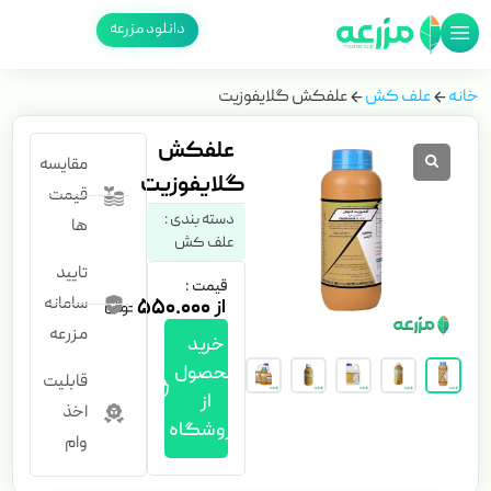
دانلود مزرعه
خانه
علف کش
علفکش گلایفوزیت
علفکش
مقایسه
گلایفوزیت
قیمت
دسته بندی :
ها
علف کش
تایید
قیمت :
سامانه
۵۵۰.۰۰۰
مزرعه
خرید
محصول
قابلیت
از
اخذ
فروشگاه
وام