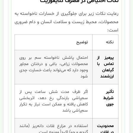
نکات احتیاطی در مصرف گلایفوزیت
رعایت نکات زیر برای جلوگیری از خسارات ناخواسته به
محصولات، محیط زیست و سلامت انسان و دام ضروری
است:
نکته
توضیح
پرهیز از
احتمال پاشش ناخواسته سم بر روی
تماس با
محصولات زراعی، باغی و درختان مجاور
گیاهان
وجود دارد که می‌تواند باعث خسارت جدی
ارزشمند
شود
تأثیر
اگر ظرف مدت شش ساعت پس از
شرایط
سم‌پاشی بارندگی رخ دهد، اثربخشی
جوی
کاهش یافته و ممکن است نیاز به تکرار
سم‌پاشی باشد
محدودیت
استفاده در مزارع غلات دانه‌ریز (مانند
در غلات
گندم و جو) اکیداً ممنوع است