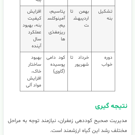
بنه
تشکیل
بهمن تا
پتاسیم،
افزایش
بنه
اردیبهش
آمینوکلس
کیفیت
ت
یم،
بنه، بهبود
ریزمغذی‌
عملکرد
ها
سال
آینده
دوره
خرداد تا
کود دامی
بهبود
خواب
شهریور
پوسیده
ساختار
(گاوی)
خاک،
افزایش
مواد آلی
نتیجه گیری
مدیریت صحیح کوددهی زعفران، نیازمند توجه به مراحل
مختلف رشد این گیاه ارزشمند است.