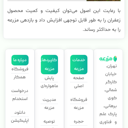
با رعایت این اصول می‌توان کیفیت و کمیت محصول
زعفران را به طور قابل توجهی افزایش داد و بازدهی مزرعه
را به حداکثر رساند.
خدمات
کاربردهای
درباره ما
تهران،
مزرعه
مزرعه
فروشگاه
خیابان
همکار
صفحه
پایش
کارگر
اصلی
ماهواره‌ای
شمالی،
درخواست
کوی
استخدام
فروشگاه
مدیریت
برهانی،
مزرعه
مزرعه
دانلود
پارک علم
اپلیکیشن
حجره
توصیه
و فناوری