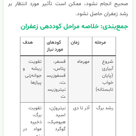
صحیح انجام نشود، ممکن است تأثیر مورد انتظار بر
رشد زعفران حاصل نشود.
جمع‌بندی: خلاصه مراحل کوددهی زعفران
مرحله
زمان
کودهای
هدف
مورد نیاز
شروع
مهرماه
فسفر،
تقویت
آبیاری
پتاس،
ریشه و
(پایان
فسفوزیس
جوانه‌زنی
خواب
ت،
پیازها
تابستانه)
نیتروزیس
ت
رشد برگ
آذر تا دی
نیتروژن،
تقویت
اسید
برگ،
هیومیک،
ذخیره
گوگرد
مواد در