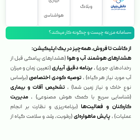
آبیاری
وبلاگ
هواشناسی
سامانه مزرعه چیست و چگونه کار میکند؟
از کاشت تا فروش، همه‌چیز در یک اپلیکیشن:
هشدارهای هوشمند آب و هوا
(هشدارهای پیامکی قبل از
رخدادهای جوی) ،
برنامه دقیق آبیاری
(تعیین زمان و میزان
آب مورد نیاز هر گیاه) ،
توصیه کودی اختصاصی
(براساس
نوع خاک و نیاز زمین شما) ،
تشخیص آفات و بیماری
(شناسایی سریع با کمک هوش مصنوعی) ،
مدیریت
کارکنان و فعالیت‌ها
(برنامه‌ریزی و نظارت بر انجام
عملیات) ،
پایش ماهواره‌ای
(رطوبت، رشد و سلامت گیاه از
راه دور) ،
بازاریابی محصول
(مزایده، حراجی و کشت
قراردادی بدون واسطه) ،
خرید نهاده از فروشگاه معتبر