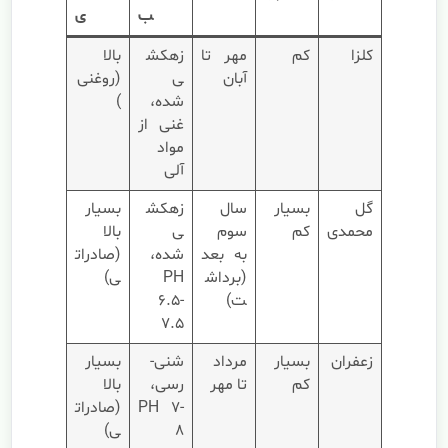
ب
ی
کلزا
کم
مهر تا
زهکش
بالا
آبان
ی
(روغنی
شده،
)
غنی از
مواد
آلی
گل
بسیار
سال
زهکش
بسیار
محمدی
کم
سوم
ی
بالا
به بعد
شده،
(صادرات
(برداش
PH
ی)
ت)
6.5-
7.5
زعفران
بسیار
مرداد
شنی-
بسیار
کم
تا مهر
رسی،
بالا
PH 7-
(صادرات
8
ی)