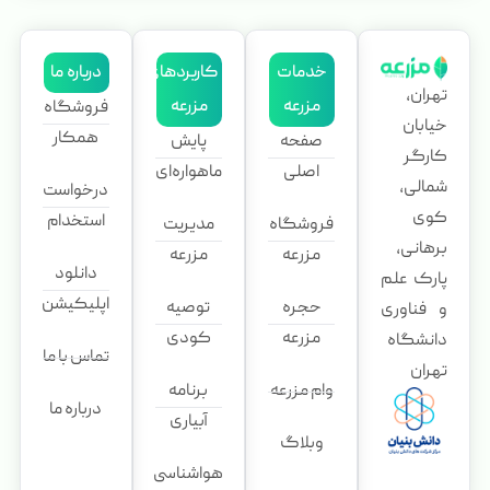
خدمات
کاربردهای
درباره ما
تهران،
مزرعه
مزرعه
فروشگاه
خیابان
همکار
صفحه
پایش
کارگر
اصلی
ماهواره‌ای
شمالی،
درخواست
کوی
استخدام
فروشگاه
مدیریت
برهانی،
مزرعه
مزرعه
دانلود
پارک علم
اپلیکیشن
حجره
توصیه
و فناوری
مزرعه
کودی
دانشگاه
تماس با ما
تهران
وام مزرعه
برنامه
درباره ما
آبیاری
وبلاگ
هواشناسی