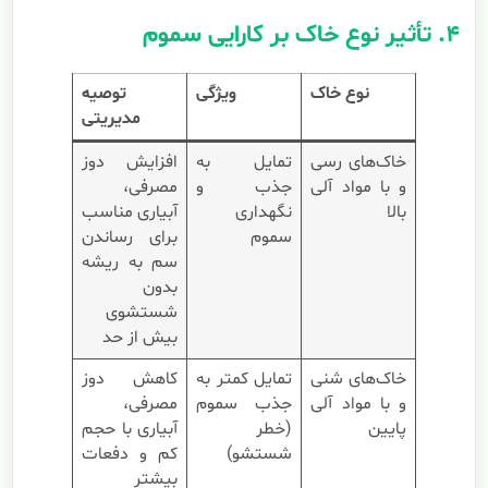
۴. تأثیر نوع خاک بر کارایی سموم
نوع خاک
ویژگی
توصیه
مدیریتی
خاک‌های رسی
تمایل به
افزایش دوز
و با مواد آلی
جذب و
مصرفی،
بالا
نگهداری
آبیاری مناسب
سموم
برای رساندن
سم به ریشه
بدون
شستشوی
بیش از حد
خاک‌های شنی
تمایل کمتر به
کاهش دوز
و با مواد آلی
جذب سموم
مصرفی،
پایین
(خطر
آبیاری با حجم
شستشو)
کم و دفعات
بیشتر