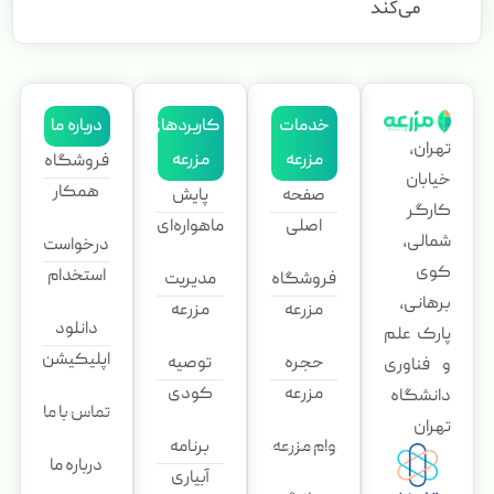
می‌کند
خدمات
کاربردهای
درباره ما
تهران،
مزرعه
مزرعه
فروشگاه
خیابان
همکار
صفحه
پایش
کارگر
اصلی
ماهواره‌ای
شمالی،
درخواست
کوی
استخدام
فروشگاه
مدیریت
برهانی،
مزرعه
مزرعه
دانلود
پارک علم
اپلیکیشن
حجره
توصیه
و فناوری
مزرعه
کودی
دانشگاه
تماس با ما
تهران
وام مزرعه
برنامه
درباره ما
آبیاری