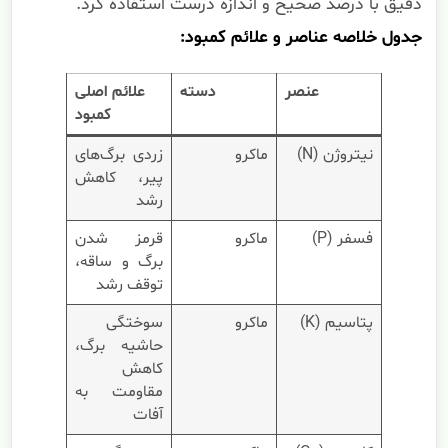
دقیق با درصد صحیح و اندازه درست استفاده کرد.
جدول خلاصه عناصر و علائم کمبود:
عنصر
دسته
علائم اصلی
کمبود
نیتروژن (N)
ماکرو
زردی برگ‌های
پیر، کاهش
رشد
فسفر (P)
ماکرو
قرمز شدن
برگ و ساقه،
توقف رشد
پتاسیم (K)
ماکرو
سوختگی
حاشیه برگ،
کاهش
مقاومت به
آفات