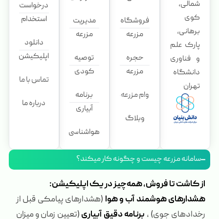
شمالی،
درخواست
کوی
استخدام
فروشگاه
مدیریت
برهانی،
مزرعه
مزرعه
دانلود
پارک علم
اپلیکیشن
حجره
توصیه
و فناوری
مزرعه
کودی
دانشگاه
تماس با ما
تهران
وام مزرعه
برنامه
درباره ما
آبیاری
وبلاگ
هواشناسی
سامانه مزرعه چیست و چگونه کار میکند؟
از کاشت تا فروش، همه‌چیز در یک اپلیکیشن:
هشدارهای هوشمند آب و هوا
(هشدارهای پیامکی قبل از
رخدادهای جوی) ،
برنامه دقیق آبیاری
(تعیین زمان و میزان