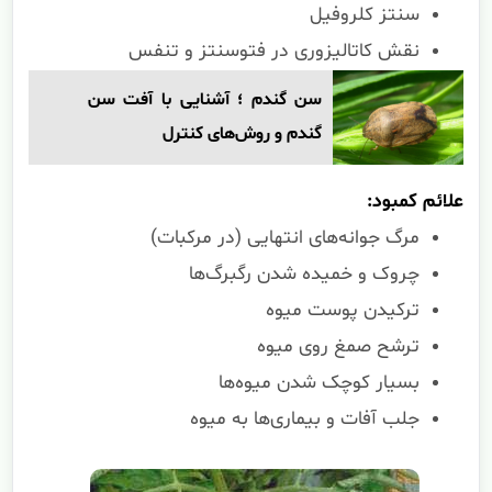
سنتز کلروفیل
نقش کاتالیزوری در فتوسنتز و تنفس
سن گندم ؛ آشنایی با آفت سن
گندم و روش‌های کنترل
علائم کمبود:
مرگ جوانه‌های انتهایی (در مرکبات)
چروک و خمیده شدن رگبرگ‌ها
ترکیدن پوست میوه
ترشح صمغ روی میوه
بسیار کوچک شدن میوه‌ها
جلب آفات و بیماری‌ها به میوه