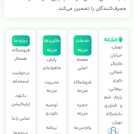
مصرف‌کنندگان را تضمین می‌کند.
خدمات
کاربردهای
درباره ما
تهران،
مزرعه
مزرعه
فروشگاه
خیابان
همکار
صفحه
پایش
کارگر
اصلی
ماهواره‌ای
شمالی،
درخواست
کوی
استخدام
فروشگاه
مدیریت
برهانی،
مزرعه
مزرعه
دانلود
پارک علم
اپلیکیشن
حجره
توصیه
و فناوری
مزرعه
کودی
دانشگاه
تماس با ما
تهران
وام مزرعه
برنامه
درباره ما