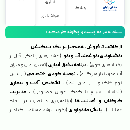
آبیاری
وبلاگ
هواشناسی
سامانه مزرعه چیست و چگونه کار میکند؟
از کاشت تا فروش، همه‌چیز در یک اپلیکیشن:
هشدارهای هوشمند آب و هوا
(هشدارهای پیامکی قبل از
رخدادهای جوی) ،
برنامه دقیق آبیاری
(تعیین زمان و میزان
آب مورد نیاز هر گیاه) ،
توصیه کودی اختصاصی
(براساس
نوع خاک و نیاز زمین شما) ،
تشخیص آفات و بیماری
(شناسایی سریع با کمک هوش مصنوعی) ،
مدیریت
کارکنان و فعالیت‌ها
(برنامه‌ریزی و نظارت بر انجام
عملیات) ،
پایش ماهواره‌ای
(رطوبت، رشد و سلامت گیاه از
راه دور) ،
بازاریابی محصول
(مزایده، حراجی و کشت
قراردادی بدون واسطه) ،
خرید نهاده از فروشگاه معتبر