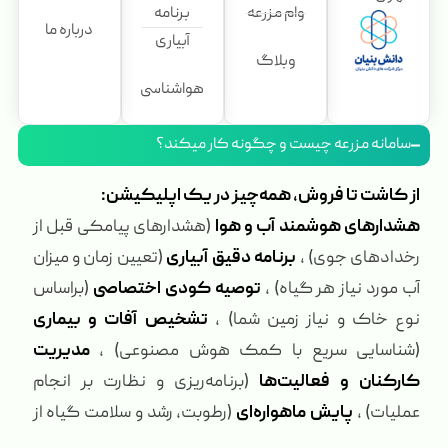
وام مزرعه
برنامه
درباره ما
آبیاری
وبلاگ
هواشناسی
سامانه مزرعه چیست و چگونه کار میکند؟
از کاشت تا فروش، همه‌چیز در یک اپلیکیشن:
هشدارهای هوشمند آب و هوا
(هشدارهای پیامکی قبل از
رخدادهای جوی) ،
برنامه دقیق آبیاری
(تعیین زمان و میزان
آب مورد نیاز هر گیاه) ،
توصیه کودی اختصاصی
(براساس
نوع خاک و نیاز زمین شما) ،
تشخیص آفات و بیماری
(شناسایی سریع با کمک هوش مصنوعی) ،
مدیریت
کارکنان و فعالیت‌ها
(برنامه‌ریزی و نظارت بر انجام
عملیات) ،
پایش ماهواره‌ای
(رطوبت، رشد و سلامت گیاه از
راه دور) ،
بازاریابی محصول
(مزایده، حراجی و کشت