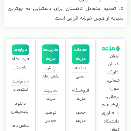
۵. تغذیه متعادل تاکستان برای دستیابی به بهترین
نتیجه از هرس خوشه الزامی است
خدمات
کاربردهای
درباره ما
تهران،
مزرعه
مزرعه
فروشگاه
خیابان
همکار
صفحه
پایش
کارگر
اصلی
ماهواره‌ای
شمالی،
درخواست
کوی
استخدام
فروشگاه
مدیریت
برهانی،
مزرعه
مزرعه
دانلود
پارک علم
اپلیکیشن
حجره
توصیه
و فناوری
مزرعه
کودی
دانشگاه
تماس با ما
تهران