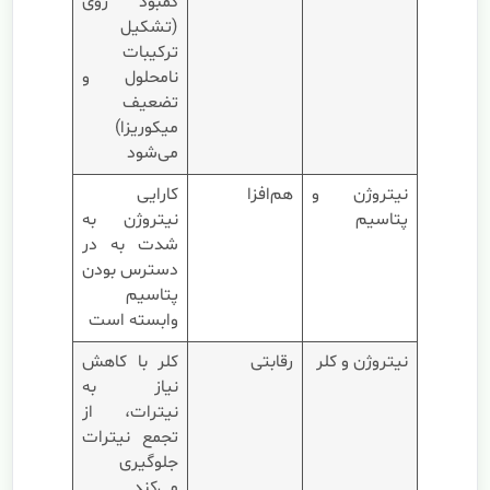
کمبود روی
(تشکیل
ترکیبات
نامحلول و
تضعیف
میکوریزا)
می‌شود
نیتروژن و
هم‌افزا
کارایی
پتاسیم
نیتروژن به
شدت به در
دسترس بودن
پتاسیم
وابسته است
نیتروژن و کلر
رقابتی
کلر با کاهش
نیاز به
نیترات، از
تجمع نیترات
جلوگیری
می‌کند