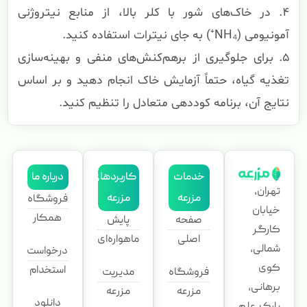
۴. در خاک‌های شور با کلر بالا، از منابع نیتروژنی
آمونیومی (NH₄⁺) به جای نیترات استفاده کنید.
۵. برای جلوگیری از برهم‌کنش‌های منفی و بهینه‌سازی
تغذیه گیاه، حتماً آزمایش خاک انجام دهید و بر اساس
نتایج آن، برنامه کوددهی متعادل را تنظیم کنید.
خدمات
کاربردهای
درباره ما
تهران،
مزرعه
مزرعه
فروشگاه
خیابان
همکار
صفحه
پایش
کارگر
اصلی
ماهواره‌ای
شمالی،
درخواست
کوی
استخدام
فروشگاه
مدیریت
برهانی،
مزرعه
مزرعه
دانلود
پارک علم