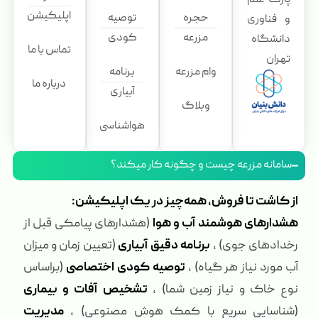
اپلیکیشن
حجره
توصیه
و فناوری
مزرعه
کودی
دانشگاه
تماس با ما
تهران
وام مزرعه
برنامه
درباره ما
آبیاری
وبلاگ
هواشناسی
سامانه مزرعه چیست و چگونه کار میکند؟
از کاشت تا فروش، همه‌چیز در یک اپلیکیشن:
هشدارهای هوشمند آب و هوا
(هشدارهای پیامکی قبل از
رخدادهای جوی) ،
برنامه دقیق آبیاری
(تعیین زمان و میزان
آب مورد نیاز هر گیاه) ،
توصیه کودی اختصاصی
(براساس
نوع خاک و نیاز زمین شما) ،
تشخیص آفات و بیماری
(شناسایی سریع با کمک هوش مصنوعی) ،
مدیریت