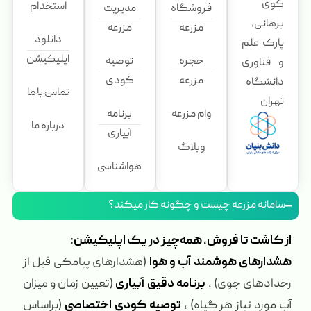
کوی
استخدام
فروشگاه
مدیریت
برهانی،
مزرعه
مزرعه
دانلود
پارک علم
اپلیکیشن
حجره
توصیه
و فناوری
مزرعه
کودی
دانشگاه
تماس با ما
تهران
وام مزرعه
برنامه
درباره ما
آبیاری
وبلاگ
هواشناسی
سامانه مزرعه چیست و چگونه کار میکند؟
از کاشت تا فروش، همه‌چیز در یک اپلیکیشن:
هشدارهای هوشمند آب و هوا
(هشدارهای پیامکی قبل از
رخدادهای جوی) ،
برنامه دقیق آبیاری
(تعیین زمان و میزان
آب مورد نیاز هر گیاه) ،
توصیه کودی اختصاصی
(براساس