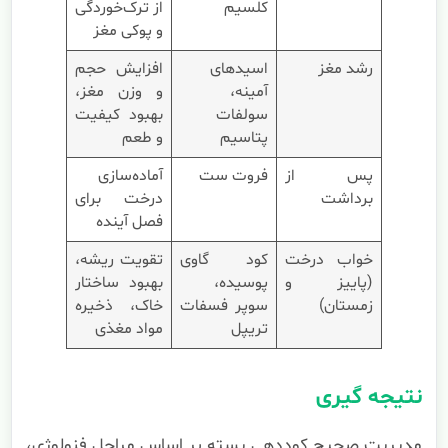
کلسیم
از ترک‌خوردگی
و پوکی مغز
رشد مغز
اسیدهای
افزایش حجم
آمینه،
و وزن مغز،
سولفات
بهبود کیفیت
پتاسیم
و طعم
پس از
فروت ست
آماده‌سازی
برداشت
درخت برای
فصل آینده
خواب درخت
کود گاوی
تقویت ریشه،
(پاییز و
پوسیده،
بهبود ساختار
زمستان)
سوپر فسفات
خاک، ذخیره
تریپل
مواد مغذی
نتیجه گیری
مدیریت صحیح کوددهی پسته بر اساس مراحل فنولوژی،