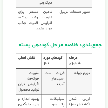
میکروبی
سوپر فسفات تریپل
تأمین فسفر برای
تقویت رشد ریشه،
افزایش قدرت جذب
مواد مغذی
جمع‌بندی: خلاصه مراحل کوددهی پسته
مرحله
کودهای مورد
نقش اصلی
فنولوژی
نیاز
تورم جوانه
فروت ست،
تقویت
اسیدهای
جوانه‌ها،
آمینه
افزایش توان
تولید محصول
ارزنی شدن
سیلیکات
بهبود اندازه و
(تشکیل مغز)
پتاسیم،
وزن، جلوگیری