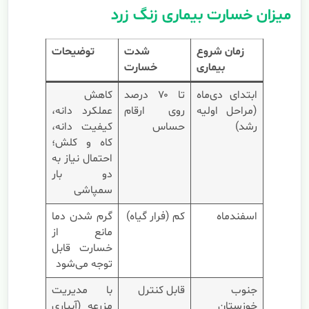
میزان خسارت بیماری زنگ زرد
زمان شروع
شدت
توضیحات
بیماری
خسارت
ابتدای دی‌ماه
تا ۷۰ درصد
کاهش
(مراحل اولیه
روی ارقام
عملکرد دانه،
رشد)
حساس
کیفیت دانه،
کاه و کلش؛
احتمال نیاز به
دو بار
سمپاشی
اسفندماه
کم (فرار گیاه)
گرم شدن دما
مانع از
خسارت قابل
توجه می‌شود
جنوب
قابل کنترل
با مدیریت
خوزستان
مزرعه (آبیاری