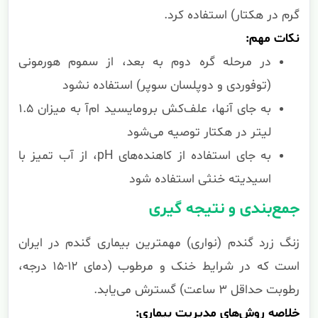
گرم در هکتار) استفاده کرد.
نکات مهم:
در مرحله گره دوم به بعد، از سموم هورمونی
(توفوردی و دوپلسان سوپر) استفاده نشود
به جای آنها، علف‌کش برومایسید ام‌آ به میزان ۱.۵
لیتر در هکتار توصیه می‌شود
به جای استفاده از کاهنده‌های pH، از آب تمیز با
اسیدیته خنثی استفاده شود
جمع‌بندی و نتیجه گیری
زنگ زرد گندم (نواری) مهمترین بیماری گندم در ایران
است که در شرایط خنک و مرطوب (دمای ۱۲-۱۵ درجه،
رطوبت حداقل ۳ ساعت) گسترش می‌یابد.
خلاصه روش‌های مدیریت بیماری: