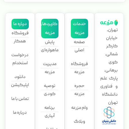
خدمات
کاربردهای
درباره ما
تهران،
مزرعه
مزرعه
فروشگاه
خیابان
همکار
صفحه
پایش
کارگر
اصلی
ماهواره‌ای
شمالی،
درخواست
کوی
استخدام
فروشگاه
مدیریت
برهانی،
مزرعه
مزرعه
دانلود
پارک علم
اپلیکیشن
حجره
توصیه
و فناوری
مزرعه
کودی
دانشگاه
تماس با ما
تهران
وام مزرعه
برنامه
درباره ما
آبیاری
وبلاگ