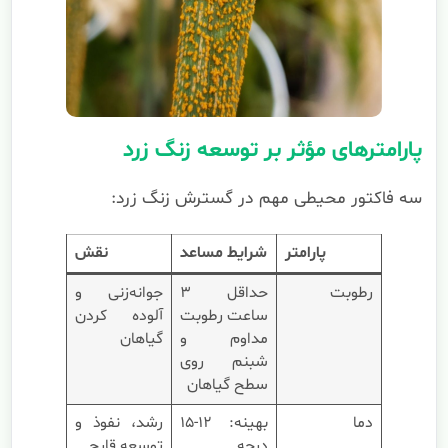
پارامترهای مؤثر بر توسعه زنگ زرد
سه فاکتور محیطی مهم در گسترش زنگ زرد:
پارامتر
شرایط مساعد
نقش
رطوبت
حداقل ۳
جوانه‌زنی و
ساعت رطوبت
آلوده کردن
مداوم و
گیاهان
شبنم روی
سطح گیاهان
دما
بهینه: ۱۲-۱۵
رشد، نفوذ و
درجه
توسعه قارچ