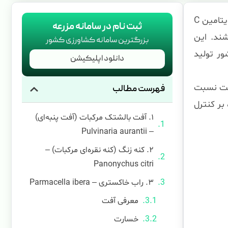
مرکبات با میلیون‌ها هکتار سطح زیر کشت در جهان، از مهمترین میوه‌های نیمه گرمسیری هستند که منبع قابل توجهی از ویتامین C
ثبت نام در سامانه مزرعه
 منیزیم و مس می‌باشند. این
بزرگترین سامانه کشاورزی کشور
ت در باغات شمال کشور تولید
دانلود اپلیکیشن
وبت نسبت
فهرست مطالب
بر کنترل
۱. آفت بالشتک مرکبات (آفت پنبه‌ای)
– Pulvinaria aurantii
۲. کنه زنگ (کنه نقره‌ای مرکبات) –
Panonychus citri
۳. راب خاکستری – Parmacella ibera
معرفی آفت
خسارت