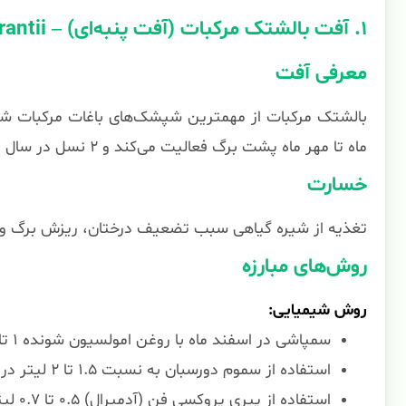
۱. آفت بالشتک مرکبات (آفت پنبه‌ای) – Pulvinaria aurantii
معرفی آفت
بالشتک مرکبات از مهمترین شپشک‌های باغات مرکبات شما
ماه تا مهر ماه پشت برگ فعالیت می‌کند و ۲ نسل در سال دارد.
خسارت
تغذیه از شیره گیاهی سبب تضعیف درختان، ریزش برگ و می
روش‌های مبارزه
روش شیمیایی:
سمپاشی در اسفند ماه با روغن امولسیون شونده ۱ تا ۱.۵ درصد به همراه حشره‌کش‌ها
استفاده از سموم دورسبان به نسبت ۱.۵ تا ۲ لیتر در هزار لیتر آب
استفاده از پیری پروکسی فن (آدمیرال) ۰.۵ تا ۰.۷ لیتر در هزار لیتر آب