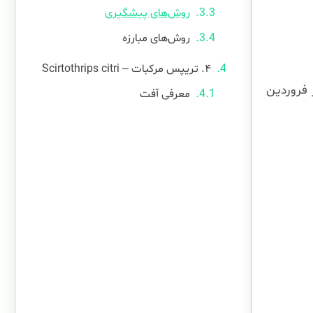
روش‌های پیشگیری
روش‌های مبارزه
۴. تریپس مرکبات – Scirtothrips citri
 فروردین
۵. مگس میوه مدیترانه – Ceratitis
capitata
جمع‌بندی و نتیجه گیری