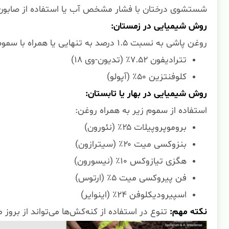
شستشوی درختان با فشار مشخص آب یا استفاده از صابون‌
روش شیمیایی در زمستان:
روغن پاشی به نسبت ۱.۵ درصد به تنهایی یا همراه با سموم زیر جهت تخم‌کشی:
تترادیفون ۷.۵۲٪ (تدیون-وی ۱۸)
کلوفنتزین ۵۰٪ (آپولو)
روش شیمیایی در بهار یا تابستان:
استفاده از سموم زیر به همراه روغن:
بروموپروپیلات ۲۵٪ (نئورون)
بنزوکسی میت ۲۰٪ (سیترازون)
هگزی تیازوکس ۱۰٪ (نیسورون)
فن پیروکسی میت ۵٪ (ارتوس)
اسپیرودیکلوفن ۲۴٪ (اینوایر)
نکته مهم:
تنوع در استفاده از کنه‌کش‌ها می‌تواند از بروز